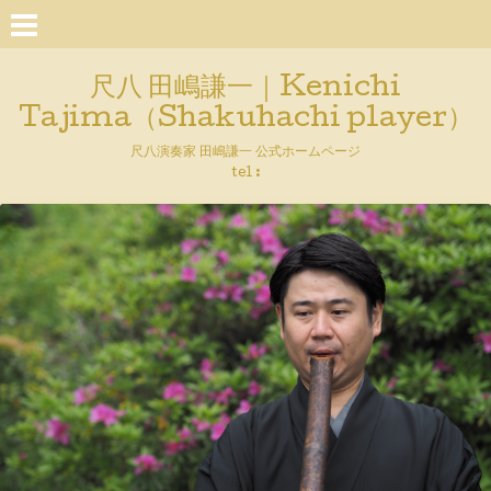
尺八 田嶋謙一｜Kenichi
Tajima（Shakuhachi player）
尺八演奏家 田嶋謙一 公式ホームページ
tel :